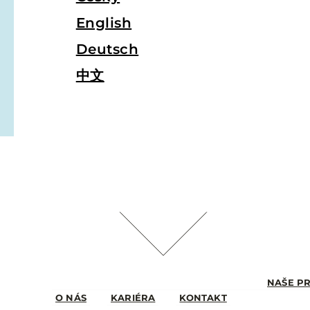
English
Deutsch
中文
NAŠE P
O NÁS
KARIÉRA
KONTAKT