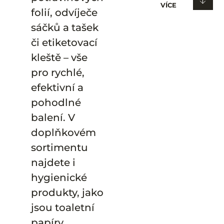
VÍCE
folií, odvíječe
sáčků a tašek
či etiketovací
kleště – vše
pro rychlé,
efektivní a
pohodlné
balení. V
doplňkovém
sortimentu
najdete i
hygienické
produkty, jako
jsou toaletní
papíry,