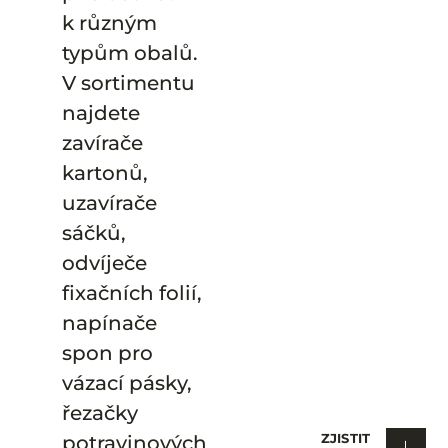
k různým
typům obalů.
V sortimentu
najdete
zavírače
kartonů,
uzavírače
sáčků,
odvíječe
fixačních folií,
napínače
spon pro
vázací pásky,
řezačky
ZJISTIT
potravinových