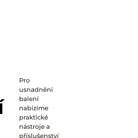
Pro
usnadnění
í
balení
nabízíme
praktické
nástroje a
příslušenství