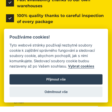
warehouses
100% quality thanks to careful inspection 
of every package
Reliable transport anywhere across the 
Používáme cookies!
Czech Republic
Tyto webové stránky používají nezbytné soubory
A sustainable approach – we reuse and 
cookie k zajištění správného fungování a sledovací
recycle packaging
soubory cookie, abychom pochopili, jak s nimi
komunikujete. Sledovací soubory cookie budou
nastaveny až po Vašem souhlasu.
Vybrat cookies
Přijmout vše
Name
Odmítnout vše
Email